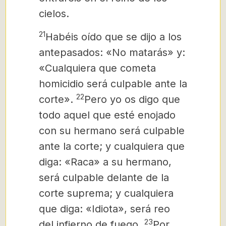
cielos.
21
Habéis oído que se dijo a los
antepasados: «No matarás» y:
«Cualquiera que cometa
homicidio será culpable ante la
22
corte».
Pero yo os digo que
todo aquel que esté enojado
con su hermano
será culpable
ante la corte;
y cualquiera que
diga: «Raca» a su hermano,
será culpable delante de la
corte suprema; y cualquiera
que diga: «Idiota», será reo
23
del infierno
de fuego.
Por