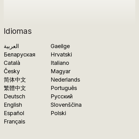
Idiomas
العربية
Gaeilge
Беларуская
Hrvatski
Català
Italiano
Česky
Magyar
简体中文
Nederlands
繁體中文
Português
Deutsch
Русский
English
Slovenščina
Español
Polski
Français