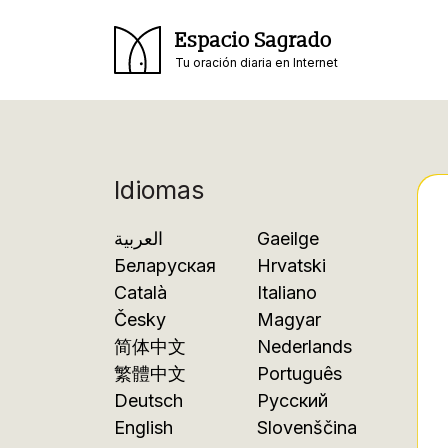
Espacio Sagrado
Tu oración diaria en Internet
Idiomas
العربية
Gaeilge
Беларуская
Hrvatski
Català
Italiano
Česky
Magyar
简体中文
Nederlands
繁體中文
Português
Deutsch
Русский
English
Slovenščina