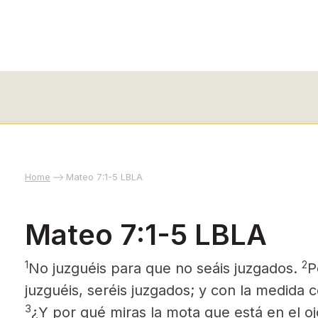
Home
Mateo 7:1-5 LBLA
Mateo 7:1-5 LBLA
1
2
No juzguéis para que no seáis juzgados.
P
juzguéis, seréis juzgados; y con la medida 
3
¿Y por qué miras la mota que está en el o