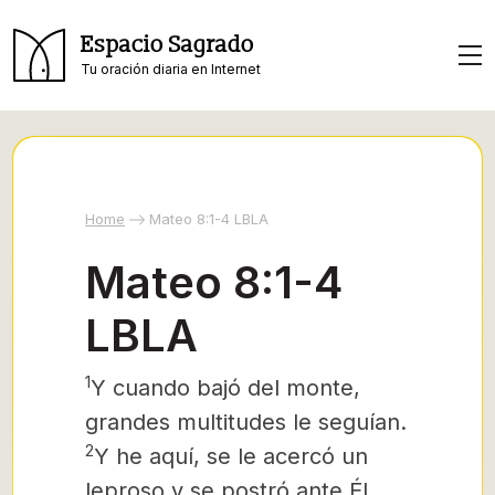
Espacio Sagrado
Tu oración diaria en Internet
Home
Mateo 8:1-4 LBLA
Mateo 8:1-4
LBLA
1
Y cuando
bajó del monte,
grandes multitudes le seguían.
2
Y he aquí, se le acercó un
leproso y se postró ante Él,