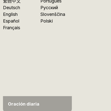
繁體中文
Português
Deutsch
Русский
English
Slovenščina
Español
Polski
Français
Oración diaria