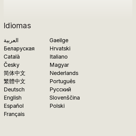
Idiomas
العربية
Gaeilge
Беларуская
Hrvatski
Català
Italiano
Česky
Magyar
简体中文
Nederlands
繁體中文
Português
Deutsch
Русский
English
Slovenščina
Español
Polski
Français