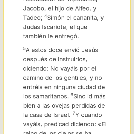
Jacobo, el hijo de Alfeo, y
4
Tadeo;
Simón el cananita, y
Judas Iscariote, el que
también le entregó.
5
A estos doce envió Jesús
después de instruirlos,
diciendo: No vayáis por el
camino de los gentiles, y no
entréis en ninguna ciudad de
6
los samaritanos.
Sino id más
bien a las ovejas perdidas de
7
la casa de Israel.
Y cuando
vayáis, predicad diciendo: «El
reino de los cielos se ha