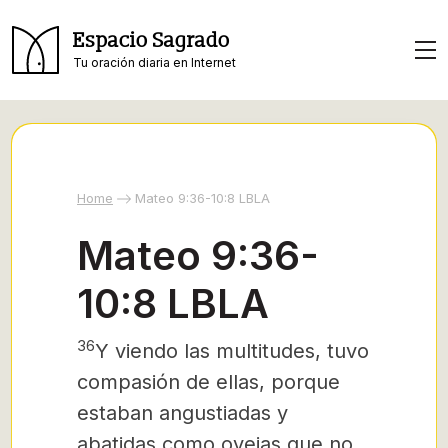
Espacio Sagrado
Tu oración diaria en Internet
Home
Mateo 9:36-10:8 LBLA
Mateo 9:36-
10:8 LBLA
36
Y viendo las multitudes, tuvo
compasión de ellas, porque
estaban angustiadas y
abatidas como ovejas que no