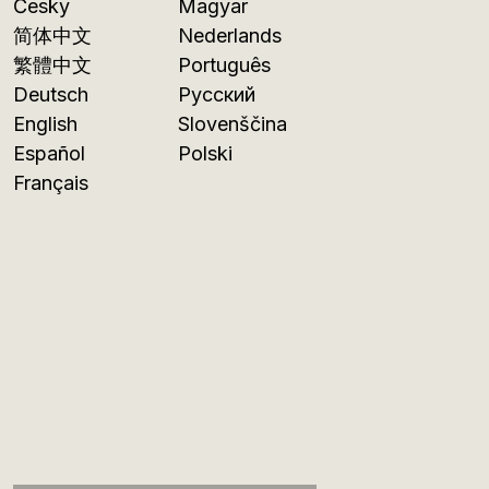
Česky
Magyar
简体中文
Nederlands
繁體中文
Português
Deutsch
Русский
English
Slovenščina
Español
Polski
Français