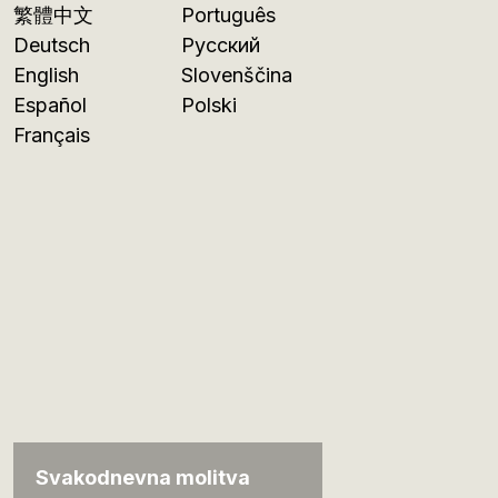
繁體中文
Português
Deutsch
Русский
English
Slovenščina
Español
Polski
Français
Svakodnevna molitva