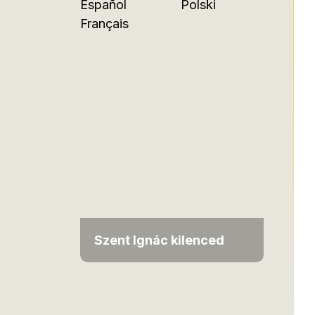
Español
Polski
Français
Szent Ignác kilenced