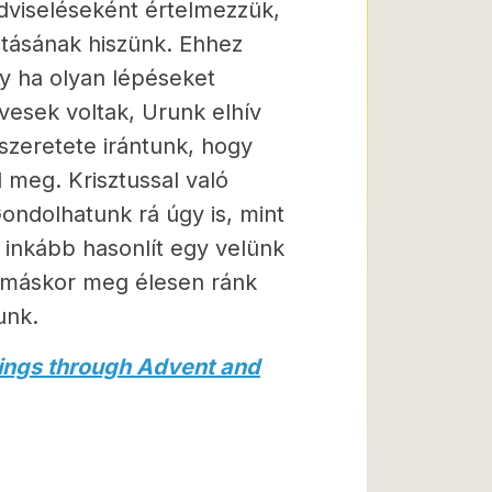
dviseléseként értelmezzük,
atásának hiszünk. Ehhez
 ha olyan lépéseket
vesek voltak, Urunk elhív
szeretete irántunk, hogy
l meg. Krisztussal való
ondolhatunk rá úgy is, mint
 inkább hasonlít egy velünk
, máskor meg élesen ránk
unk.
dings through Advent and