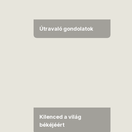
Útravaló gondolatok
Kilenced a világ
békéjéért