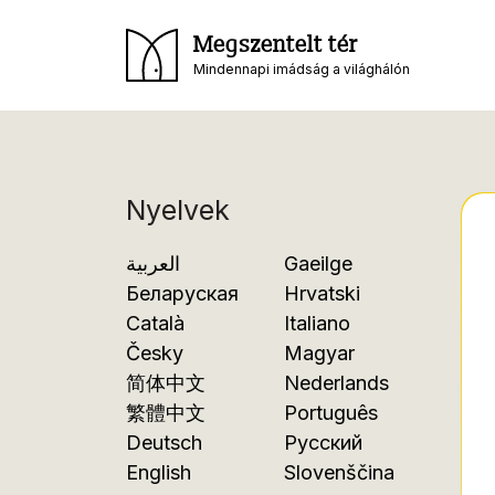
Megszentelt tér
Mindennapi imádság a világhálón
Nyelvek
العربية
Gaeilge
Беларуская
Hrvatski
Català
Italiano
Česky
Magyar
简体中文
Nederlands
繁體中文
Português
Deutsch
Русский
English
Slovenščina