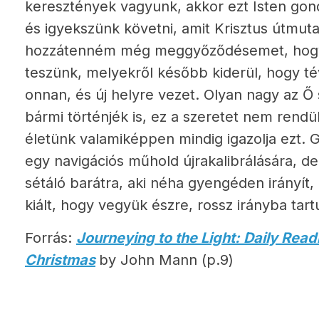
keresztények vagyunk, akkor ezt Isten gon
és igyekszünk követni, amit Krisztus útmut
hozzátenném még meggyőződésemet, hogy
teszünk, melyekről később kiderül, hogy té
onnan, és új helyre vezet. Olyan nagy az Ő 
bármi történjék is, ez a szeretet nem rendü
életünk valamiképpen mindig igazolja ezt. G
egy navigációs műhold újrakalibrálására, de
sétáló barátra, aki néha gyengéden irányít
kiált, hogy vegyük észre, rossz irányba tart
Forrás:
Journeying to the Light: Daily Rea
Christmas
by John Mann (p.9)