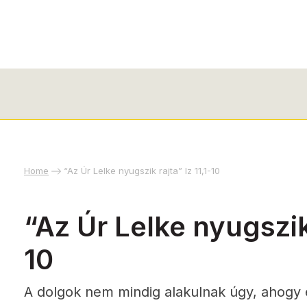
Home
“Az Úr Lelke nyugszik rajta” Iz 11,1-10
“Az Úr Lelke nyugszik 
10
A dolgok nem mindig alakulnak úgy, ahogy 