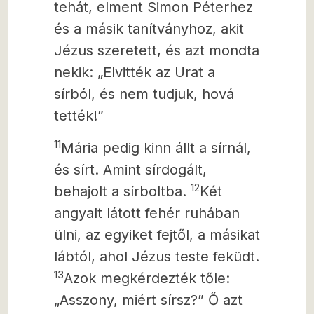
tehát, elment Simon Péterhez
és a másik tanítványhoz, akit
Jézus szeretett, és azt mondta
nekik: „Elvitték az Urat a
sírból, és nem tudjuk, hová
tették!”
11
Mária pedig kinn állt a sírnál,
és sírt. Amint sírdogált,
12
behajolt a sírboltba.
Két
angyalt látott fehér ruhában
ülni, az egyiket fejtől, a másikat
lábtól, ahol Jézus teste feküdt.
13
Azok megkérdezték tőle:
„Asszony, miért sírsz?” Ő azt