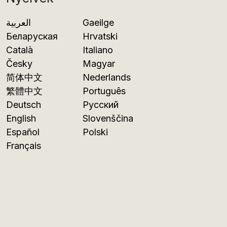
العربية
Gaeilge
Беларуская
Hrvatski
Català
Italiano
Česky
Magyar
简体中文
Nederlands
繁體中文
Português
Deutsch
Русский
English
Slovenščina
Español
Polski
Français