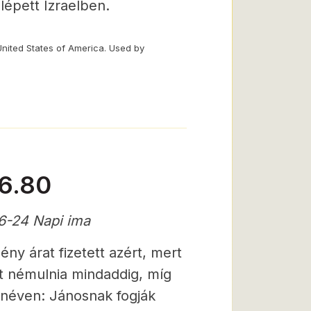
lépett Izraelben.
United States of America. Used by
66.80
6-24 Napi ima
ny árat fizetett azért, mert
tt némulnia mindaddig, míg
 néven: Jánosnak fogják