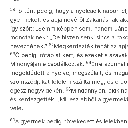
59
Történt pedig, hogy a nyolcadik napon elj
gyermeket, és apja nevéről Zakariásnak aka
így szólt: „Semmiképpen sem, hanem János
mondták neki: „De hiszen senki sincs a rok
62
neveznének.”
Megkérdezték tehát az apjá
63
Ő pedig írótáblát kért, és ezeket a szavak
64
Mindnyájan elcsodálkoztak.
Erre azonnal 
megoldódott a nyelve, megszólalt, és magas
szomszédjukat félelem szállta meg, és e dol
66
egész hegyvidékén.
Mindannyian, akik hal
és kérdezgették: „Mi lesz ebből a gyermekb
vele.
80
A gyermek pedig növekedett és lélekben 