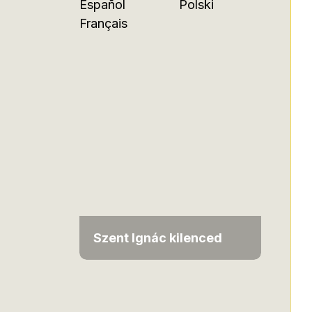
Español
Polski
Français
Szent Ignác kilenced