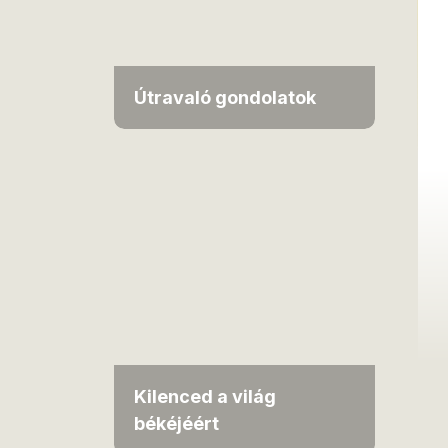
Útravaló gondolatok
Kilenced a világ
békéjéért