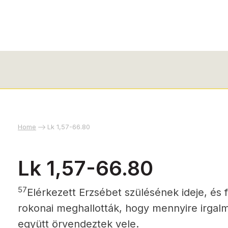
Home
Lk 1,57-66.80
Lk 1,57-66.80
57
Elérkezett Erzsébet szülésének ideje, és f
rokonai meghallották, hogy mennyire irgalm
együtt örvendeztek vele.