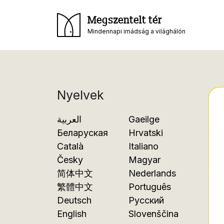
Megszentelt tér
Mindennapi imádság a világhálón
Nyelvek
العربية
Gaeilge
Беларуская
Hrvatski
Català
Italiano
Česky
Magyar
简体中文
Nederlands
繁體中文
Português
Deutsch
Русский
English
Slovenščina