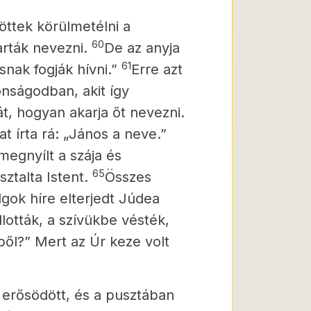
öttek körülmetélni a
60
rták nevezni.
De az anyja
61
nak fogják hívni.”
Erre azt
onságodban, akit így
t, hogyan akarja őt nevezni.
at írta rá: „János a neve.”
megnyílt a szája és
65
ztalta Istent.
Összes
gok híre elterjedt Júdea
lották, a szívükbe vésték,
ől?” Mert az Úr keze volt
erősödött, és a pusztában