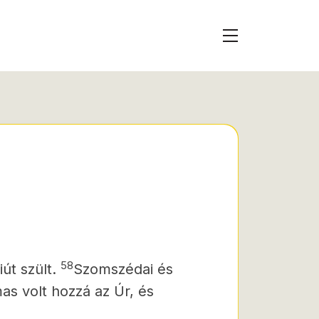
58
iút szült.
Szomszédai és
as volt hozzá az Úr, és