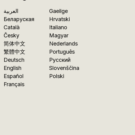
العربية
Gaeilge
Беларуская
Hrvatski
Català
Italiano
Česky
Magyar
简体中文
Nederlands
繁體中文
Português
Deutsch
Русский
English
Slovenščina
Español
Polski
Français