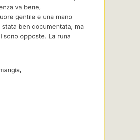
denza va bene,
 cuore gentile e una mano
a è stata ben documentata, ma
 si sono opposte. La runa
 mangia,