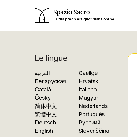
Spazio Sacro
La tua preghiera quotidiana online
Le lingue
العربية
Gaeilge
Беларуская
Hrvatski
Català
Italiano
Česky
Magyar
简体中文
Nederlands
繁體中文
Português
Deutsch
Русский
English
Slovenščina