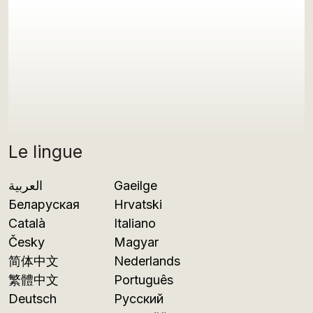
Le lingue
العربية
Gaeilge
Беларуская
Hrvatski
Català
Italiano
Česky
Magyar
简体中文
Nederlands
繁體中文
Português
Deutsch
Русский