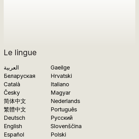
Le lingue
العربية
Gaeilge
Беларуская
Hrvatski
Català
Italiano
Česky
Magyar
简体中文
Nederlands
繁體中文
Português
Deutsch
Русский
English
Slovenščina
Español
Polski