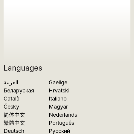
Languages
العربية
Gaeilge
Беларуская
Hrvatski
Català
Italiano
Česky
Magyar
简体中文
Nederlands
繁體中文
Português
Deutsch
Русский