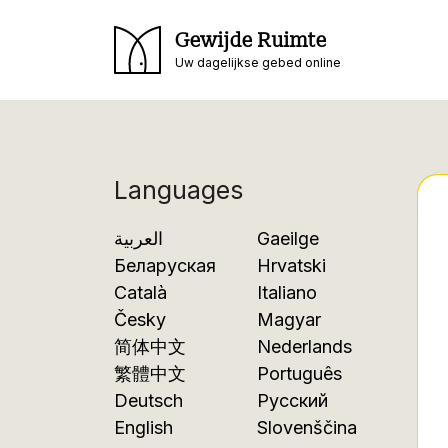
Gewijde Ruimte
Uw dagelijkse gebed online
Languages
العربية
Gaeilge
Беларуская
Hrvatski
Català
Italiano
Česky
Magyar
简体中文
Nederlands
繁體中文
Português
Deutsch
Русский
English
Slovenščina