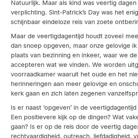
Natuurlijk. Maar als kind was veertig dage
verplichting. Sint-Patrick’s Day was het enig
schijnbaar eindeloze reis van zoete ontberi
Maar de veertigdagentijd houdt zoveel meer
dan snoep opgeven, maar onze gelovige ik
plaats van bezinning en inkeer, waar we d
accepteren wat we vinden. We worden uitg
voorraadkamer waaruit het oude en het ni
herinneringen aan meer gelovige en onschu
kerk gaan en zich laten zegenen vanzelfsp
Is er naast ‘opgeven’ in de veertigdagentij
Een positievere kijk op de dingen? Wat va
gaan? Is er op de reis door de veertig dage
rechtvaardigheid, outreach, liefdadigheid, v