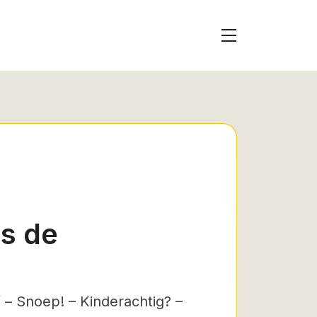
ns de
’ – Snoep! – Kinderachtig? –