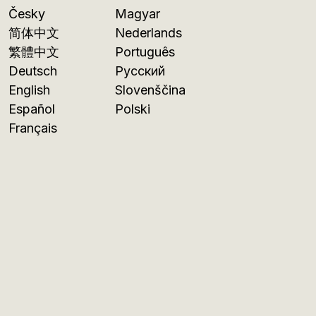
Česky
Magyar
简体中文
Nederlands
繁體中文
Português
Deutsch
Русский
English
Slovenščina
Español
Polski
Français