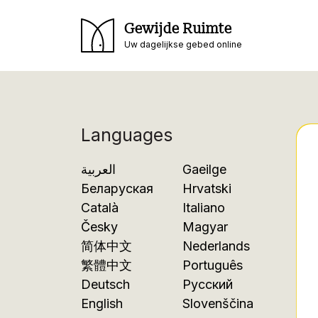
Gewijde Ruimte
Uw dagelijkse gebed online
Languages
العربية
Gaeilge
Беларуская
Hrvatski
Català
Italiano
Česky
Magyar
简体中文
Nederlands
繁體中文
Português
Deutsch
Русский
English
Slovenščina