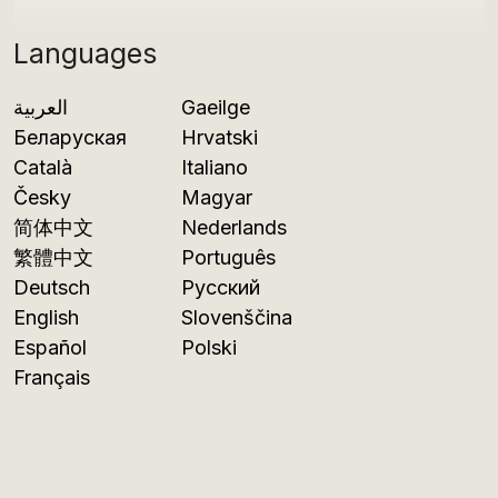
Languages
العربية
Gaeilge
Беларуская
Hrvatski
Català
Italiano
Česky
Magyar
简体中文
Nederlands
繁體中文
Português
Deutsch
Русский
English
Slovenščina
Español
Polski
Français