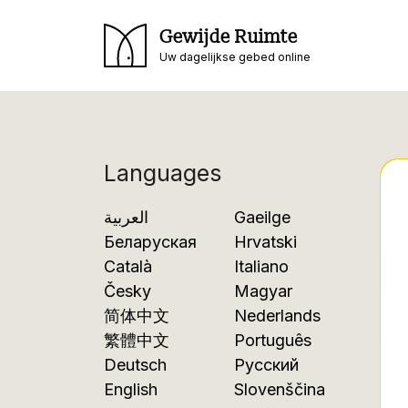
Gewijde Ruimte
Uw dagelijkse gebed online
Languages
العربية
Gaeilge
Беларуская
Hrvatski
Català
Italiano
Česky
Magyar
简体中文
Nederlands
繁體中文
Português
Deutsch
Русский
English
Slovenščina