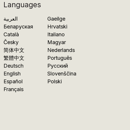
Languages
العربية
Gaeilge
Беларуская
Hrvatski
Català
Italiano
Česky
Magyar
简体中文
Nederlands
繁體中文
Português
Deutsch
Русский
English
Slovenščina
Español
Polski
Français