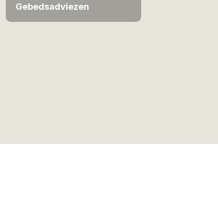
Gebedsadviezen
Cookies
|
Terms of use
| Copyright © 1999-2026