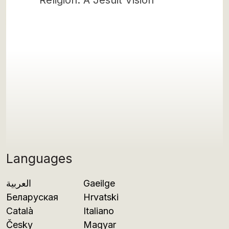
Religion: A Jesuit Vision
Languages
العربية
Gaeilge
Беларуская
Hrvatski
Català
Italiano
Česky
Magyar