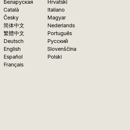
Беларуская
Hrvatski
Català
Italiano
Česky
Magyar
简体中文
Nederlands
繁體中文
Português
Deutsch
Русский
English
Slovenščina
Español
Polski
Français