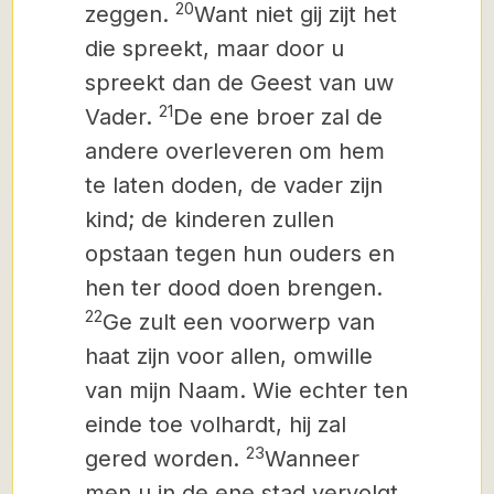
20
zeggen.
Want niet gij zijt het
die spreekt, maar door u
spreekt dan de Geest van uw
21
Vader.
De ene broer zal de
andere overleveren om hem
te laten doden, de vader zijn
kind; de kinderen zullen
opstaan tegen hun ouders en
hen ter dood doen brengen.
22
Ge zult een voorwerp van
haat zijn voor allen, omwille
van mijn Naam. Wie echter ten
einde toe volhardt, hij zal
23
gered worden.
Wanneer
men u in de ene stad vervolgt