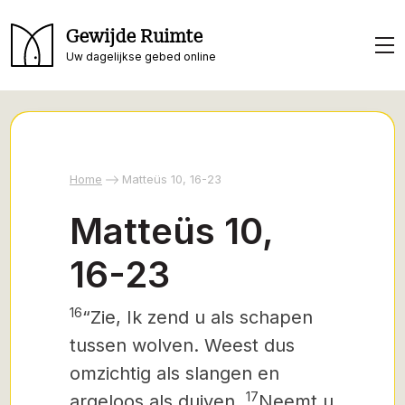
Gewijde Ruimte
Uw dagelijkse gebed online
Home
Matteüs 10, 16-23
Matteüs 10,
16-23
16
“Zie, Ik zend u als schapen
tussen wolven. Weest dus
omzichtig als slangen en
17
argeloos als duiven.
Neemt u