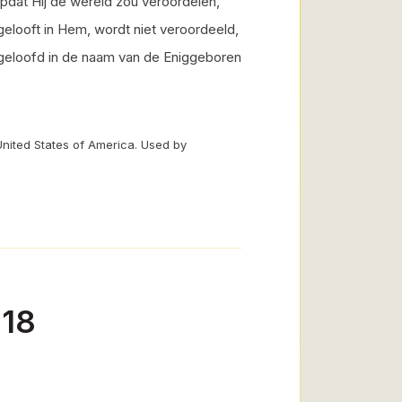
pdat Hij de wereld zou veroordelen,
elooft in Hem, wordt niet veroordeeld,
ft geloofd in de naam van de Eniggeboren
United States of America. Used by
-18