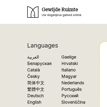
Gewijde Ruimte
Uw dagelijkse gebed online
Languages
العربية
Gaeilge
Беларуская
Hrvatski
Català
Italiano
Česky
Magyar
简体中文
Nederlands
繁體中文
Português
Deutsch
Русский
English
Slovenščina