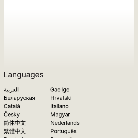
Languages
العربية
Gaeilge
Беларуская
Hrvatski
Català
Italiano
Česky
Magyar
简体中文
Nederlands
繁體中文
Português