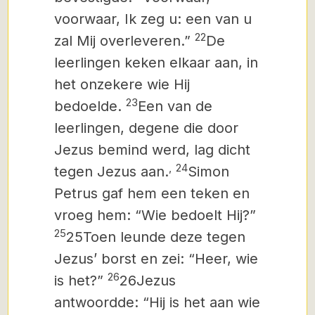
voorwaar, Ik zeg u: een van u
22
zal Mij overleveren.”
De
leerlingen keken elkaar aan, in
het onzekere wie Hij
23
bedoelde.
Een van de
leerlingen, degene die door
Jezus bemind werd, lag dicht
,
24
tegen Jezus aan.
Simon
Petrus gaf hem een teken en
vroeg hem: “Wie bedoelt Hij?”
25
25Toen leunde deze tegen
Jezus’ borst en zei: “Heer, wie
26
is het?”
26Jezus
antwoordde: “Hij is het aan wie