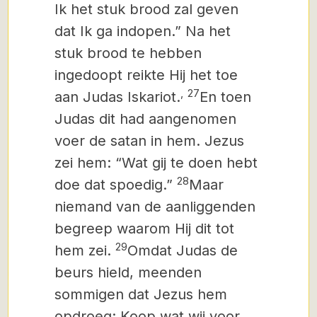
Ik het stuk brood zal geven
dat Ik ga indopen.”
Na het
stuk brood te hebben
ingedoopt reikte Hij het toe
,
27
aan Judas Iskariot.
En toen
Judas dit had aangenomen
voer de satan in hem. Jezus
zei hem: “Wat gij te doen hebt
28
doe dat spoedig.”
Maar
niemand van de aanliggenden
begreep waarom Hij dit tot
29
hem zei.
Omdat Judas de
beurs hield, meenden
sommigen dat Jezus hem
opdroeg: Koop wat wij voor