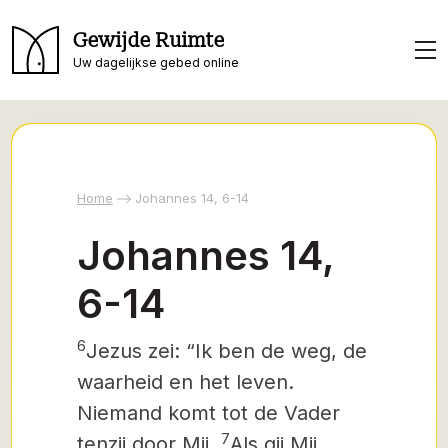
Gewijde Ruimte
Uw dagelijkse gebed online
Home
Johannes 14, 6-14
Johannes 14,
6-14
6
Jezus zei: “Ik ben de weg, de
waarheid en het leven.
Niemand komt tot de Vader
7
tenzij door Mij.
Als gij Mij