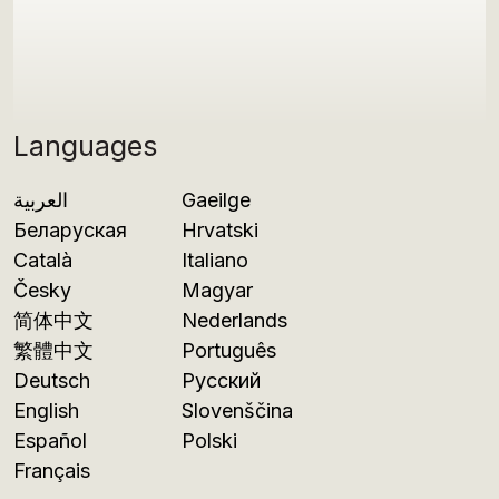
Languages
العربية
Gaeilge
Беларуская
Hrvatski
Català
Italiano
Česky
Magyar
简体中文
Nederlands
繁體中文
Português
Deutsch
Русский
English
Slovenščina
Español
Polski
Français