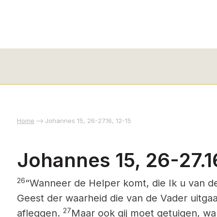
Home
Johannes 15, 26-27.16, 12-15
Johannes 15, 26-27.1
26
“Wanneer de Helper
komt, die Ik u van d
Geest der waarheid die van de Vader uitgaat,
27
afleggen.
Maar ook gij moet getuigen, want 