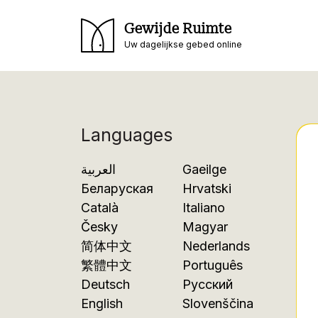
Gewijde Ruimte
Uw dagelijkse gebed online
Languages
العربية
Gaeilge
Беларуская
Hrvatski
Català
Italiano
Česky
Magyar
简体中文
Nederlands
繁體中文
Português
Deutsch
Русский
English
Slovenščina