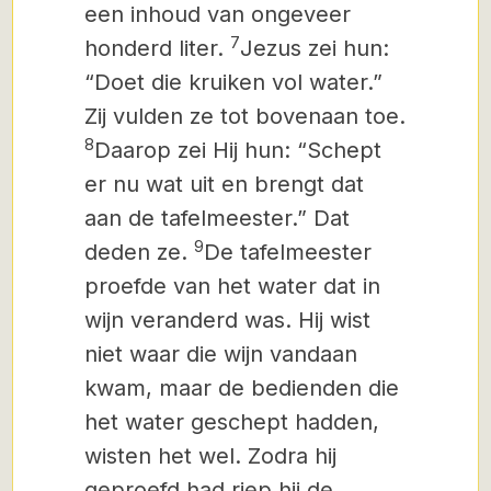
een inhoud van ongeveer
7
honderd liter.
Jezus zei hun:
“Doet die kruiken vol water.”
Zij vulden ze tot bovenaan toe.
8
Daarop zei Hij hun: “Schept
er nu wat uit en brengt dat
aan de tafelmeester.” Dat
9
deden ze.
De tafelmeester
proefde van het water dat in
wijn veranderd was. Hij wist
niet waar die wijn vandaan
kwam, maar de bedienden die
het water geschept hadden,
wisten het wel. Zodra hij
geproefd had riep hij de