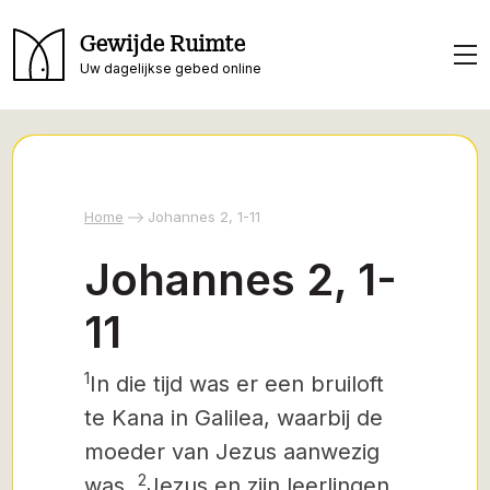
Gewijde Ruimte
Uw dagelijkse gebed online
Home
Johannes 2, 1-11
Johannes 2, 1-
11
1
In die tijd was er een bruiloft
te Kana in Galilea, waarbij de
moeder van Jezus aanwezig
2
was.
Jezus en zijn leerlingen