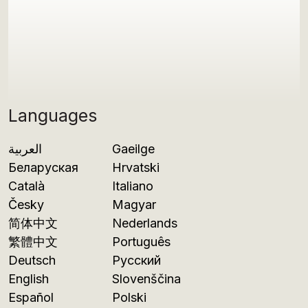
Languages
العربية
Gaeilge
Беларуская
Hrvatski
Català
Italiano
Česky
Magyar
简体中文
Nederlands
繁體中文
Português
Deutsch
Русский
English
Slovenščina
Español
Polski