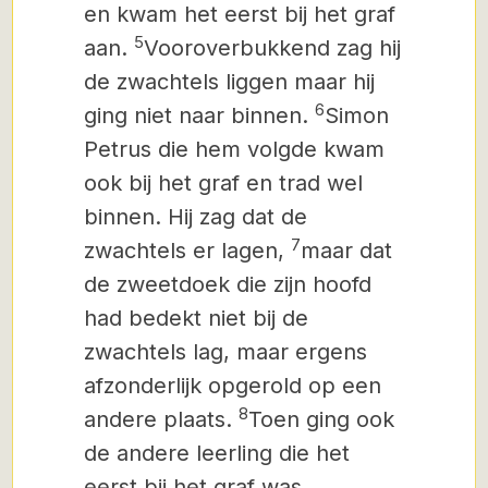
en kwam het eerst bij het graf
5
aan.
Vooroverbukkend zag hij
de zwachtels liggen maar hij
6
ging niet naar binnen.
Simon
Petrus die hem volgde kwam
ook bij het graf en trad wel
binnen. Hij zag dat de
7
zwachtels er lagen,
maar dat
de zweetdoek die zijn hoofd
had bedekt niet bij de
zwachtels lag, maar ergens
afzonderlijk opgerold op een
8
andere plaats.
Toen ging ook
de andere leerling die het
eerst bij het graf was