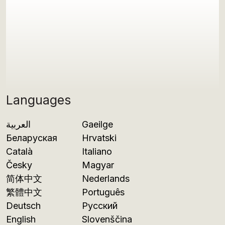
Languages
العربية
Gaeilge
Беларуская
Hrvatski
Català
Italiano
Česky
Magyar
简体中文
Nederlands
繁體中文
Português
Deutsch
Русский
English
Slovenščina