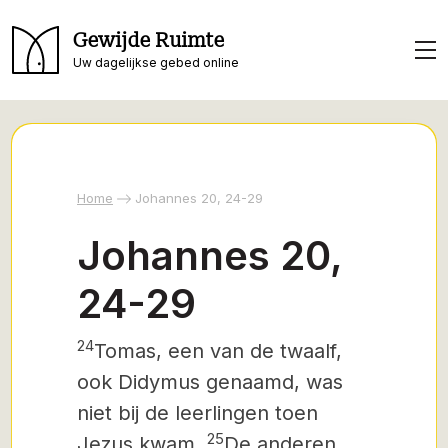
Gewijde Ruimte
Uw dagelijkse gebed online
Home
Johannes 20, 24-29
Johannes 20,
24-29
24
Tomas, een van de twaalf,
ook Didymus genaamd,
was
niet bij de leerlingen toen
25
Jezus kwam.
De anderen