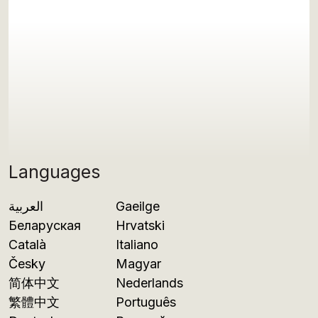
Languages
العربية
Gaeilge
Беларуская
Hrvatski
Català
Italiano
Česky
Magyar
简体中文
Nederlands
繁體中文
Português