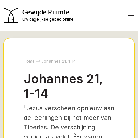
Gewijde Ruimte
Uw dagelijkse gebed online
Home
Johannes 21, 1-14
Johannes 21,
1-14
1
Jezus verscheen opnieuw aan
de leerlingen bij het meer van
Tiberias. De verschijning
2
verliep als volgt:
Er waren