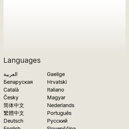
Languages
العربية
Gaeilge
Беларуская
Hrvatski
Català
Italiano
Česky
Magyar
简体中文
Nederlands
繁體中文
Português
Deutsch
Русский
English
Slovenščina