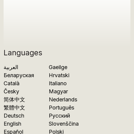
Languages
العربية
Gaeilge
Беларуская
Hrvatski
Català
Italiano
Česky
Magyar
简体中文
Nederlands
繁體中文
Português
Deutsch
Русский
English
Slovenščina
Español
Polski