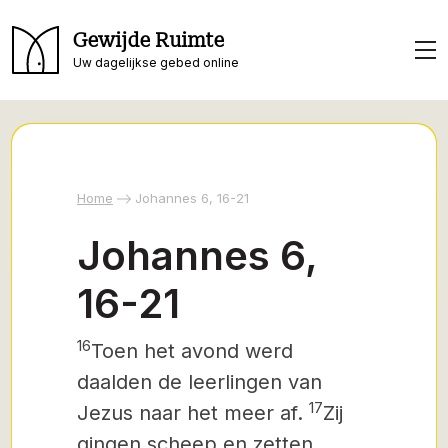
Gewijde Ruimte
Uw dagelijkse gebed online
Home
Johannes 6, 16-21
Johannes 6,
16-21
16
Toen het avond werd
daalden de leerlingen van
17
Jezus naar het meer af.
Zij
gingen scheep en zetten