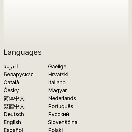
Languages
العربية
Gaeilge
Беларуская
Hrvatski
Català
Italiano
Česky
Magyar
简体中文
Nederlands
繁體中文
Português
Deutsch
Русский
English
Slovenščina
Español
Polski