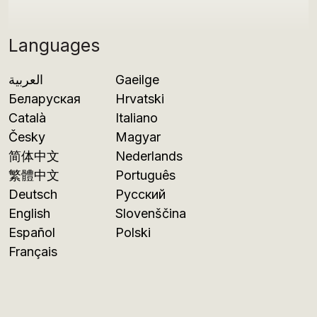
Languages
العربية
Gaeilge
Беларуская
Hrvatski
Català
Italiano
Česky
Magyar
简体中文
Nederlands
繁體中文
Português
Deutsch
Русский
English
Slovenščina
Español
Polski
Français