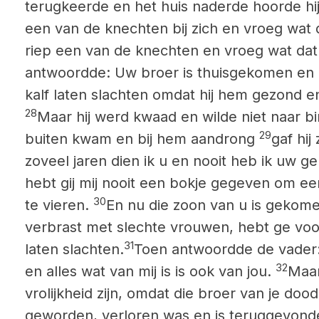
terugkeerde en het huis naderde hoorde hi
een van de knechten bij zich en vroeg wat
riep een van de knechten en vroeg wat da
antwoordde: Uw broer is thuisgekomen en 
kalf laten slachten omdat hij hem gezond e
28
Maar hij werd kwaad en wilde niet naar bi
29
buiten kwam en bij hem aandrong
gaf hij
zoveel jaren dien ik u en nooit heb ik uw 
hebt gij mij nooit een bokje gegeven om ee
30
te vieren.
En nu die zoon van u is gekom
verbrast met slechte vrouwen, hebt ge vo
31
laten slachten.
Toen antwoordde de vader
32
en alles wat van mij is is ook van jou.
Maar
vrolijkheid zijn, omdat die broer van je doo
geworden, verloren was en is teruggevond