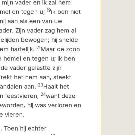
 mijn vader en ik zal hem
19
emel en tegen u;
ik ben niet
ij aan als een van uw
ader. Zijn vader zag hem al
elijden bewogen; hij snelde
21
em hartelijk.
Maar de zoon
e hemel en tegen u; ik ben
de vader gelastte zijn
trekt het hem aan, steekt
23
sandalen aan.
Haalt het
24
en feestvieren,
want deze
eworden, hij was verloren en
e vieren.
. Toen hij echter