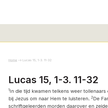
Home
Lucas 15, 1-3. 11-32
Lucas 15, 1-3. 11-32
1
In die tijd kwamen telkens weer tollenaars 
2
bij Jezus om naar Hem te luisteren.
De Far
schriftgeleerden morden daarover en zeide