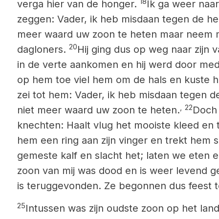
18
verga hier van de honger.
Ik ga weer naar
zeggen: Vader, ik heb misdaan tegen de h
meer waard uw zoon te heten maar neem m
20
dagloners.
Hij ging dus op weg naar zijn v
in de verte aankomen en hij werd door med
op hem toe viel hem om de hals en kuste h
zei tot hem: Vader, ik heb misdaan tegen d
,
22
niet meer waard uw zoon te heten.
Doch 
knechten: Haalt vlug het mooiste kleed en 
hem een ring aan zijn vinger en trekt hem 
gemeste kalf en slacht het; laten we eten 
zoon van mij was dood en is weer levend g
is teruggevonden. Ze begonnen dus feest t
25
Intussen was zijn oudste zoon op het land