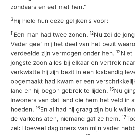
zondaars en eet met hen.”
3
Hij hield hun deze gelijkenis voor:
11
12
Een man
had twee zonen.
Nu zei de jong
Vader geef mij het deel van het bezit waarop
13
verdeelde zijn vermogen onder hen.
Niet
jongste zoon alles bij elkaar en vertrok naa
verkwistte hij zijn bezit in een losbandig le
opgemaakt had kwam er een verschrikkelij
15
land en hij begon gebrek te lijden.
Nu ging
inwoners van dat land die hem het veld in 
16
hoeden.
En al had hij graag zijn buik
wille
17
de varkens aten, niemand gaf ze hem.
To
zei: Hoeveel dagloners van mijn vader hebb