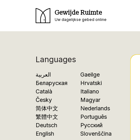
Gewijde Ruimte
Uw dagelijkse gebed online
Languages
العربية
Gaeilge
Беларуская
Hrvatski
Català
Italiano
Česky
Magyar
简体中文
Nederlands
繁體中文
Português
Deutsch
Русский
English
Slovenščina