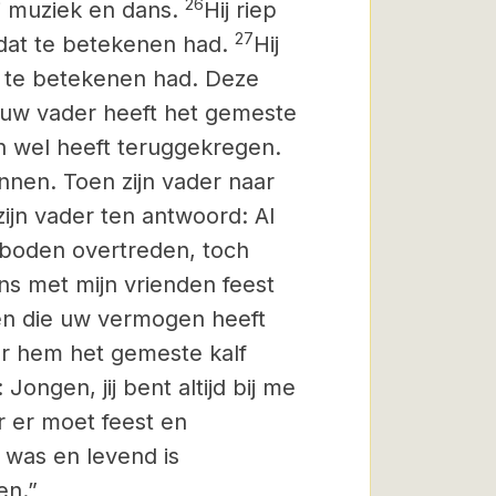
26
j muziek en dans.
Hij riep
27
 dat te betekenen had.
Hij
t te betekenen had. Deze
uw vader heeft het gemeste
n wel heeft teruggekregen.
nnen. Toen zijn vader naar
 zijn vader ten antwoord: Al
geboden overtreden, toch
ns met mijn vrienden feest
en die uw vermogen heeft
or hem het gemeste kalf
:
Jongen, jij bent altijd bij me
 er moet feest en
d was en levend is
en.”