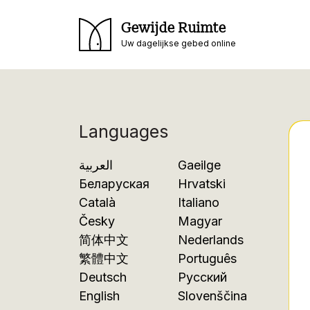
Gewijde Ruimte
Uw dagelijkse gebed online
Languages
العربية
Gaeilge
Беларуская
Hrvatski
Català
Italiano
Česky
Magyar
简体中文
Nederlands
繁體中文
Português
Deutsch
Русский
English
Slovenščina