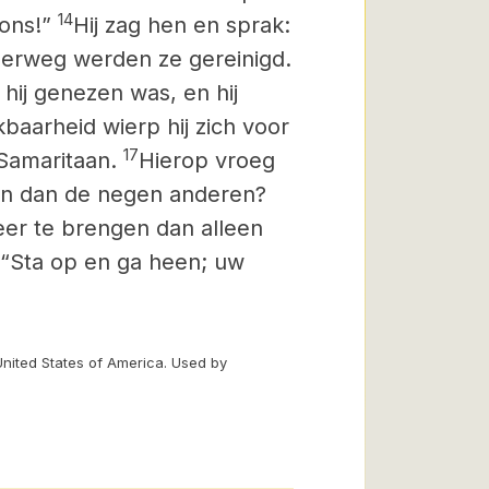
14
 ons!”
Hij zag hen en sprak:
nderweg werden ze gereinigd.
hij genezen was, en hij
kbaarheid wierp hij zich
voor
17
Samaritaan.
Hierop vroeg
zijn dan de negen anderen?
er te brengen dan alleen
: “Sta op en ga heen; uw
United States of America. Used by