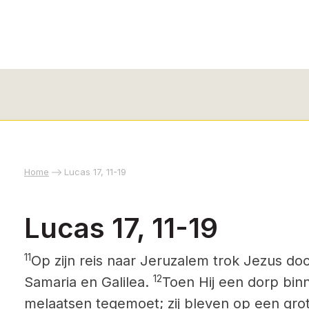
Home
Lucas 17, 11-19
Lucas 17, 11-19
11
Op zijn reis naar Jeruzalem trok Jezus
doo
12
Samaria en Galilea.
Toen Hij een dorp bi
melaatsen tegemoet; zij bleven op een grot