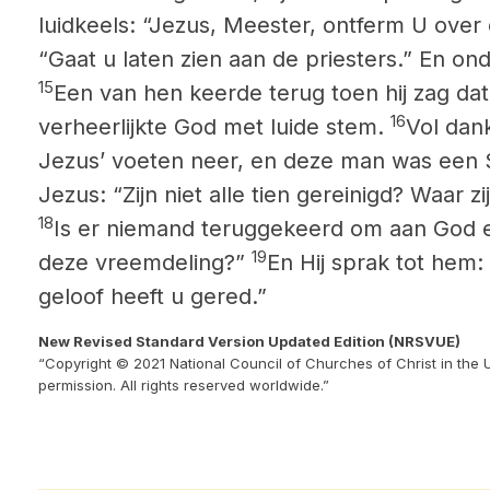
luidkeels: “Jezus, Meester, ontferm U over
“Gaat u laten zien aan de priesters.” En o
15
Een van hen keerde terug toen hij zag dat 
16
verheerlijkte God met luide stem.
Vol dan
Jezus’ voeten neer, en deze man was een 
Jezus: “Zijn niet alle tien gereinigd? Waar 
18
Is er niemand teruggekeerd om aan God e
19
deze vreemdeling?”
En Hij sprak tot hem
geloof heeft u gered.”
New Revised Standard Version Updated Edition (NRSVUE)
“Copyright © 2021 National Council of Churches of Christ in the 
permission. All rights reserved worldwide.”