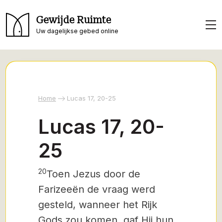
Gewijde Ruimte
Uw dagelijkse gebed online
Home
Lucas 17, 20-25
Lucas 17, 20-
25
20
Toen Jezus
door de
Farizeeën de vraag werd
gesteld, wanneer het Rijk
Gods zou komen, gaf Hij hun