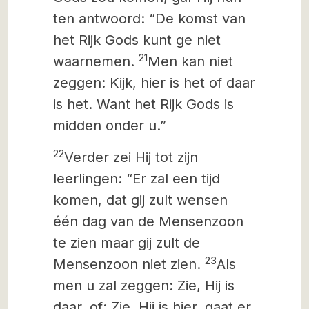
ten antwoord: “De komst van
het Rijk Gods kunt ge niet
21
waarnemen.
Men kan niet
zeggen: Kijk, hier is het of daar
is het. Want het Rijk Gods is
midden onder
u.”
22
Verder zei Hij tot zijn
leerlingen: “Er zal een tijd
komen, dat gij zult wensen
één dag van de Mensenzoon
te zien maar gij zult de
23
Mensenzoon niet zien.
Als
men u zal zeggen: Zie, Hij is
daar, of: Zie, Hij is hier, gaat er