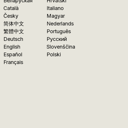
Беларуская
Hrvatski
Català
Italiano
Česky
Magyar
简体中文
Nederlands
繁體中文
Português
Deutsch
Русский
English
Slovenščina
Español
Polski
Français