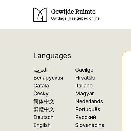
Gewijde Ruimte
Uw dagelijkse gebed online
Languages
العربية
Gaeilge
Беларуская
Hrvatski
Català
Italiano
Česky
Magyar
简体中文
Nederlands
繁體中文
Português
Deutsch
Русский
English
Slovenščina