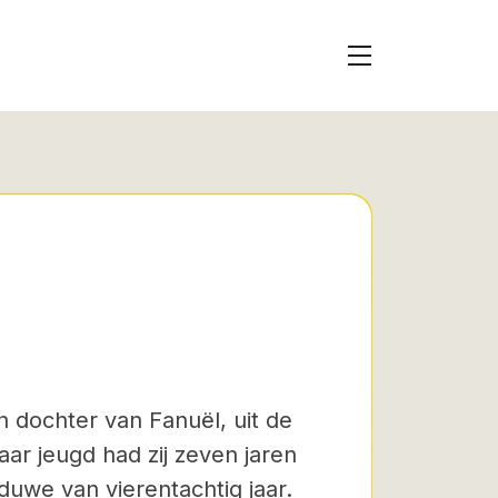
n dochter van Fanuël, uit de
ar jeugd had zij zeven jaren
duwe van vierentachtig jaar.