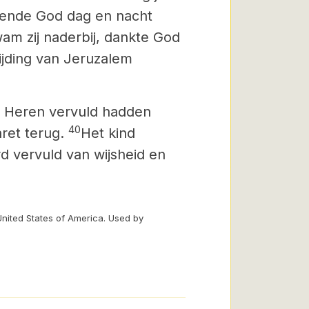
iende God dag en nacht
wam zij naderbij, dankte God
rijding van Jeruzalem
es Heren vervuld hadden
40
ret terug.
Het kind
d vervuld van wijsheid en
United States of America. Used by