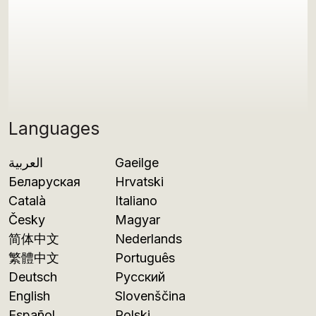
Languages
العربية
Gaeilge
Беларуская
Hrvatski
Català
Italiano
Česky
Magyar
简体中文
Nederlands
繁體中文
Português
Deutsch
Русский
English
Slovenščina
Español
Polski