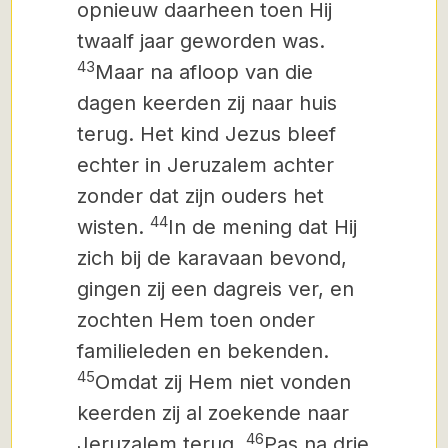
opnieuw daarheen toen Hij
twaalf jaar geworden was.
43
Maar na afloop van die
dagen keerden zij naar huis
terug. Het kind Jezus bleef
echter in Jeruzalem achter
zonder dat zijn ouders het
44
wisten.
In de mening dat Hij
zich bij de karavaan bevond,
gingen zij een dagreis ver, en
zochten Hem toen onder
familieleden en bekenden.
45
Omdat zij Hem niet vonden
keerden zij al zoekende naar
46
Jeruzalem terug.
Pas na drie