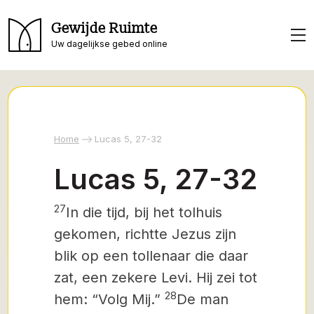
Gewijde Ruimte
Uw dagelijkse gebed online
Home
Lucas 5, 27-32
Lucas 5, 27-32
27
In die tijd, bij het tolhuis
gekomen, richtte Jezus zijn
blik op een tollenaar die daar
zat, een zekere Levi. Hij zei tot
28
hem: “Volg Mij.”
De man