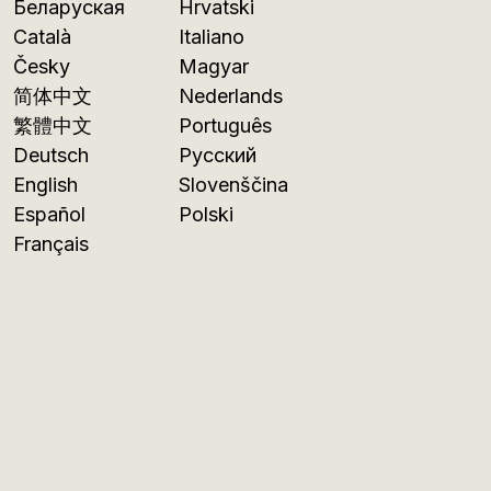
Беларуская
Hrvatski
Català
Italiano
Česky
Magyar
简体中文
Nederlands
繁體中文
Português
Deutsch
Русский
English
Slovenščina
Español
Polski
Français