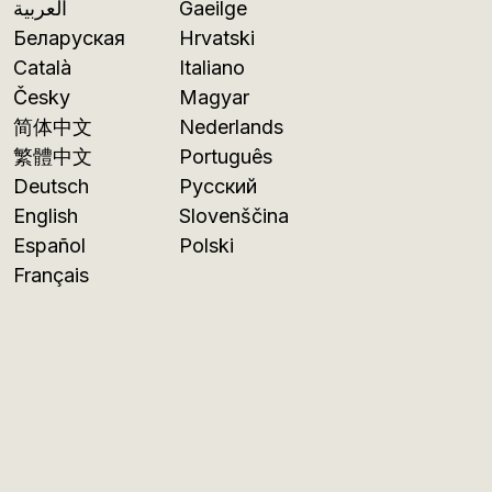
العربية
Gaeilge
Беларуская
Hrvatski
Català
Italiano
Česky
Magyar
简体中文
Nederlands
繁體中文
Português
Deutsch
Русский
English
Slovenščina
Español
Polski
Français