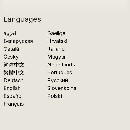
Languages
العربية
Gaeilge
Беларуская
Hrvatski
Català
Italiano
Česky
Magyar
简体中文
Nederlands
繁體中文
Português
Deutsch
Русский
English
Slovenščina
Español
Polski
Français