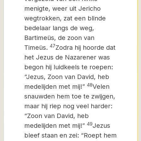
menigte, weer uit Jericho
wegtrokken, zat een blinde
bedelaar langs de weg,
Bartimeüs, de zoon van
47
Timeüs.
Zodra hij hoorde dat
het Jezus de Nazarener was
begon hij luidkeels te roepen:
“Jezus, Zoon van David, heb
48
medelijden met mij!”
Velen
snauwden hem toe te zwijgen,
maar hij riep nog veel harder:
“Zoon van David, heb
49
medelijden met mij!”
Jezus
bleef staan en zei: “Roept hem