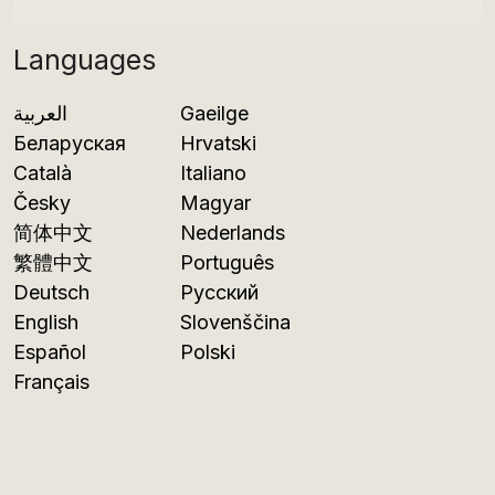
Languages
العربية
Gaeilge
Беларуская
Hrvatski
Català
Italiano
Česky
Magyar
简体中文
Nederlands
繁體中文
Português
Deutsch
Русский
English
Slovenščina
Español
Polski
Français