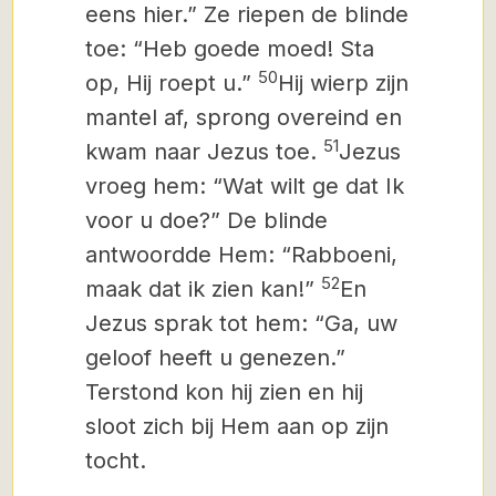
eens hier.” Ze riepen de blinde
toe: “Heb goede moed! Sta
50
op, Hij roept u.”
Hij wierp zijn
mantel af, sprong overeind en
51
kwam naar Jezus toe.
Jezus
vroeg hem: “Wat wilt ge dat Ik
voor u doe?” De blinde
antwoordde Hem: “Rabboeni,
52
maak dat ik zien kan!”
En
Jezus sprak tot hem: “Ga, uw
geloof heeft u genezen.”
Terstond kon hij zien en hij
sloot zich bij Hem aan op zijn
tocht.