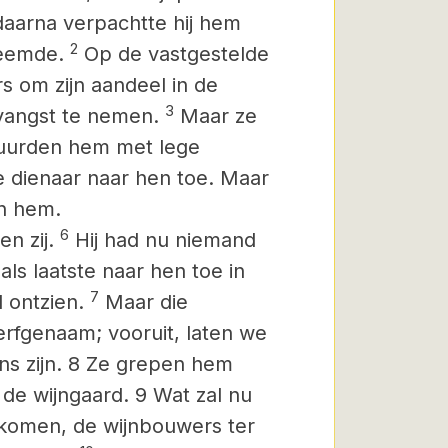
daarna verpachtte hij hem
2
reemde.
Op de vastgestelde
rs om zijn aandeel in de
3
tvangst te nemen.
Maar ze
uurden hem met lege
 dienaar naar hen toe. Maar
en hem.
6
n zij.
Hij had nu niemand
als laatste naar hen toe in
7
l ontzien.
Maar die
erfgenaam; vooruit, laten we
ns zijn. 8 Ze grepen hem
de wijngaard. 9 Wat zal nu
 komen, de wijnbouwers ter