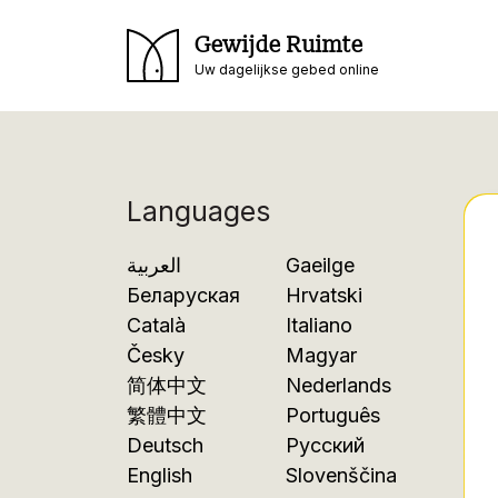
Gewijde Ruimte
Uw dagelijkse gebed online
Languages
العربية
Gaeilge
Беларуская
Hrvatski
Català
Italiano
Česky
Magyar
简体中文
Nederlands
繁體中文
Português
Deutsch
Русский
English
Slovenščina