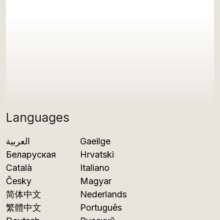
Languages
العربية
Gaeilge
Беларуская
Hrvatski
Català
Italiano
Česky
Magyar
简体中文
Nederlands
繁體中文
Português