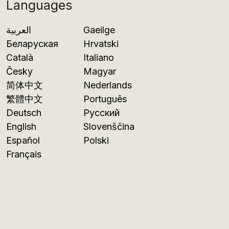
Languages
العربية
Gaeilge
Беларуская
Hrvatski
Català
Italiano
Česky
Magyar
简体中文
Nederlands
繁體中文
Português
Deutsch
Русский
English
Slovenščina
Español
Polski
Français