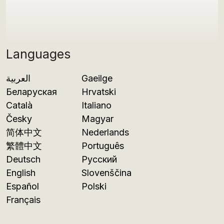
Languages
العربية
Gaeilge
Беларуская
Hrvatski
Català
Italiano
Česky
Magyar
简体中文
Nederlands
繁體中文
Português
Deutsch
Русский
English
Slovenščina
Español
Polski
Français