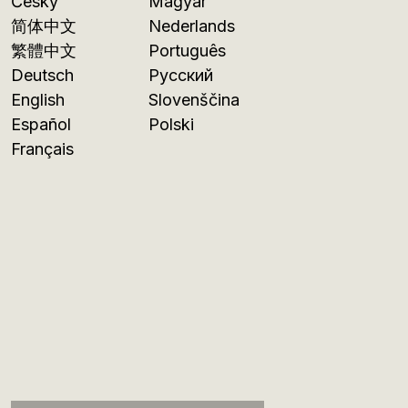
Česky
Magyar
简体中文
Nederlands
繁體中文
Português
Deutsch
Русский
English
Slovenščina
Español
Polski
Français