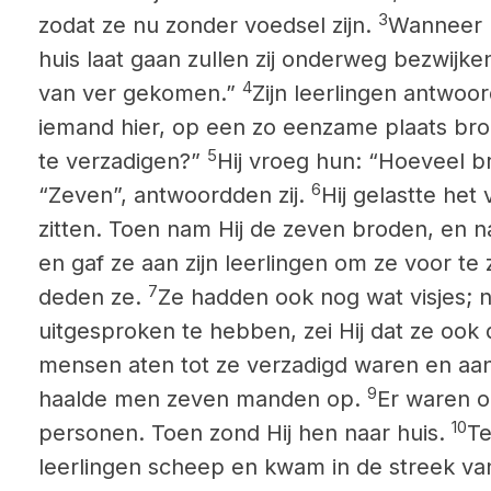
3
zodat ze nu zonder voedsel zijn.
Wanneer I
huis laat gaan zullen zij onderweg bezwijk
4
van ver gekomen.”
Zijn leerlingen antwo
iemand hier, op een zo eenzame plaats br
5
te verzadigen?”
Hij vroeg hun: “Hoeveel 
6
“Zeven”, antwoordden zij.
Hij gelastte het
zitten. Toen nam Hij de zeven broden, en n
en gaf ze aan zijn leerlingen om ze voor te 
7
deden ze.
Ze hadden ook nog wat visjes; 
uitgesproken te hebben, zei Hij dat ze ook
mensen aten tot ze verzadigd waren en aa
9
haalde men zeven manden op.
Er waren o
10
personen. Toen zond Hij hen naar huis.
Te
leerlingen scheep en kwam in de streek v