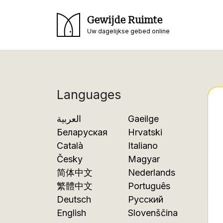
Gewijde Ruimte
Uw dagelijkse gebed online
Languages
العربية
Gaeilge
Беларуская
Hrvatski
Català
Italiano
Česky
Magyar
简体中文
Nederlands
繁體中文
Português
Deutsch
Русский
English
Slovenščina