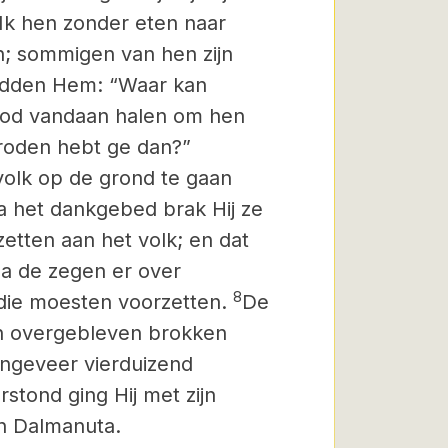
k hen zonder eten naar
en; sommigen van hen zijn
ordden Hem: “Waar kan
ood vandaan halen om hen
broden hebt ge dan?”
 volk op de grond te gaan
a het dankgebed brak Hij ze
zetten aan het volk; en dat
na de zegen er over
8
 die moesten voorzetten.
De
n overgebleven brokken
ngeveer vierduizend
rstond ging Hij met zijn
an Dalmanuta.