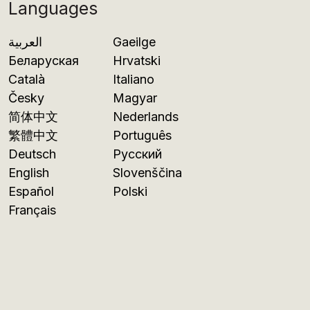
Languages
العربية
Gaeilge
Беларуская
Hrvatski
Català
Italiano
Česky
Magyar
简体中文
Nederlands
繁體中文
Português
Deutsch
Русский
English
Slovenščina
Español
Polski
Français