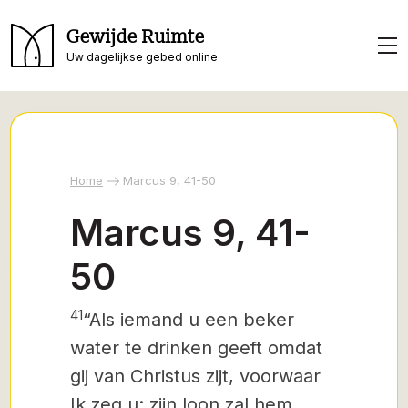
Gewijde Ruimte
Uw dagelijkse gebed online
Home
Marcus 9, 41-50
Marcus 9, 41-
50
41
“Als iemand u een beker
water te drinken geeft omdat
gij van Christus zijt, voorwaar
Ik zeg u: zijn loon zal hem